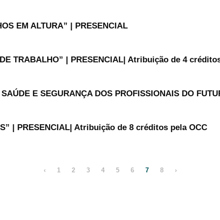
OS EM ALTURA” | PRESENCIAL
TRABALHO” | PRESENCIAL| Atribuição de 4 créditos
A SAÚDE E SEGURANÇA DOS PROFISSIONAIS DO FUTU
| PRESENCIAL| Atribuição de 8 créditos pela OCC
‹
1
2
3
4
5
6
7
8
›