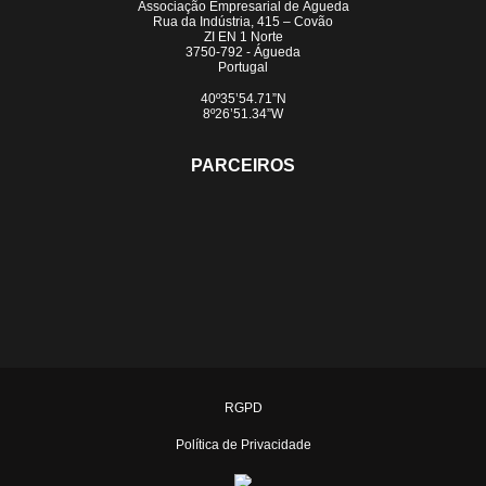
Associação Empresarial de Águeda
Rua da Indústria, 415 – Covão
ZI EN 1 Norte
3750-792 - Águeda
Portugal
40º35’54.71”N
8º26’51.34”W
PARCEIROS
RGPD
Política de Privacidade