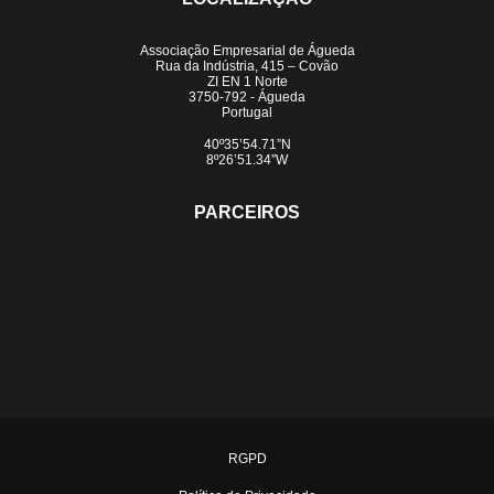
Associação Empresarial de Águeda
Rua da Indústria, 415 – Covão
ZI EN 1 Norte
3750-792 - Águeda
Portugal
40º35’54.71”N
8º26’51.34”W
PARCEIROS
RGPD