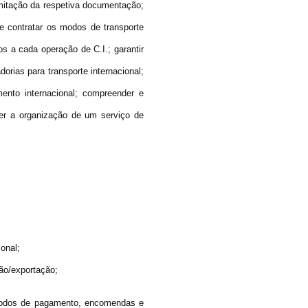
ramitação da respetiva documentação;
 contratar os modos de transporte
 a cada operação de C.I.; garantir
rias para transporte internacional;
mento internacional; compreender e
er a organização de um serviço de
ional;
ão/exportação;
odos de pagamento, encomendas e