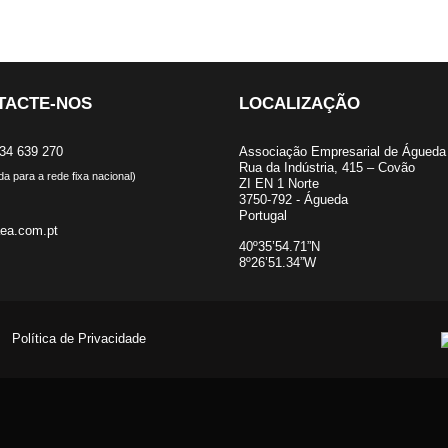
TACTE-NOS
LOCALIZAÇÃO
34 639 270
Associação Empresarial de Águeda
Rua da Indústria, 415 – Covão
 para a rede fixa nacional)
ZI EN 1 Norte
3750-792 - Águeda
Portugal
ea.com.pt
40º35’54.71”N
8º26’51.34”W
Política de Privacidade