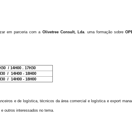
izar em parceria com a
Olivetree Consult, Lda
. uma formação sobre
OP
H30 / 14H00 . 17H30
H30 / 14H00 - 18H00
H30 / 14H00 - 18H00
nanceiros e de logística, técnicos da área comercial e logística e export m
 e outros interessados no tema.