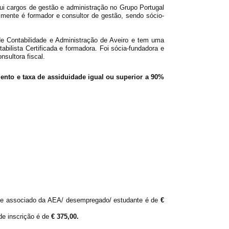
ui cargos de gestão e administração no Grupo Portugal
lmente é formador e consultor de gestão, sendo sócio-
 de Contabilidade e Administração de Aveiro e tem uma
lista Certificada e formadora. Foi sócia-fundadora e
sultora fiscal.
mento e taxa de assiduidade igual ou superior a 90%
ante associado da AEA/ desempregado/ estudante é de
€
de inscrição é de
€ 375,00.