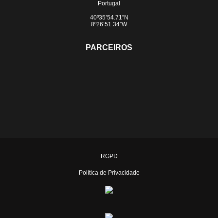
Portugal
40º35’54.71”N
8º26’51.34”W
PARCEIROS
RGPD
Política de Privacidade