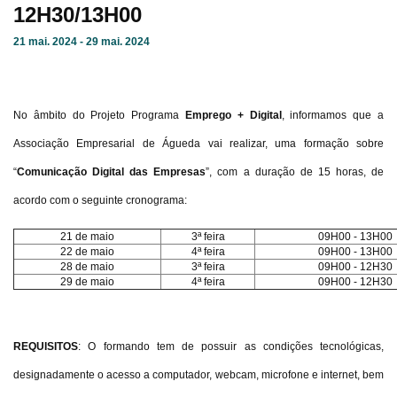
12H30/13H00
21 mai. 2024 - 29 mai. 2024
No âmbito do Projeto Programa
Emprego + Digital
, informamos que a
Associação Empresarial de Águeda vai realizar, uma formação sobre
“
Comunicação Digital das Empresas
”, com a duração de 15 horas, de
acordo com o seguinte cronograma:
21 de maio
3ª feira
09H00 - 13H00
22 de maio
4ª feira
09H00 - 13H00
28 de maio
3ª feira
09H00 - 12H30
29 de maio
4ª feira
09H00 - 12H30
REQUISITOS
: O formando tem de possuir as condições tecnológicas,
designadamente o acesso a computador, webcam, microfone e internet, bem