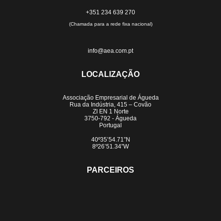
+351 234 639 270
(Chamada para a rede fixa nacional)
info@aea.com.pt
LOCALIZAÇÃO
Associação Empresarial de Águeda
Rua da Indústria, 415 – Covão
ZI EN 1 Norte
3750-792 - Águeda
Portugal
40º35’54.71”N
8º26’51.34”W
PARCEIROS