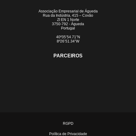
Associação Empresarial de Águeda
Rua da Indústria, 415 – Covão
ZI EN 1 Norte
3750-792 - Águeda
Portugal
40º35’54.71”N
8º26’51.34”W
PARCEIROS
RGPD
Política de Privacidade