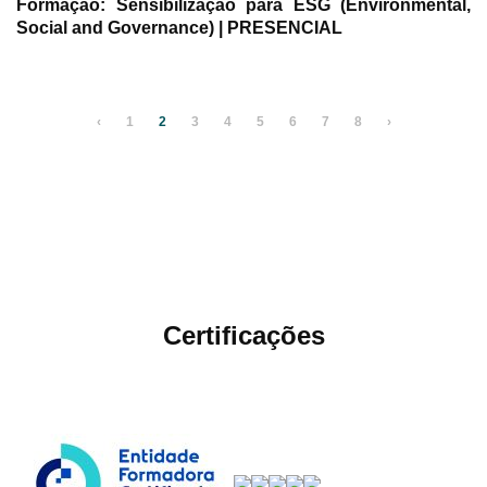
Formação: Sensibilização para ESG (Environmental,
Social and Governance) | PRESENCIAL
‹
1
2
3
4
5
6
7
8
›
Certificações