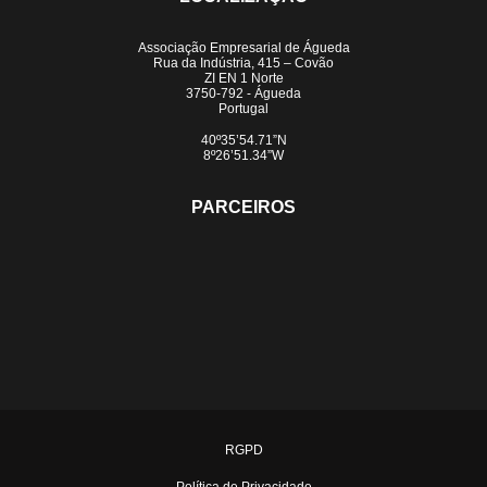
Associação Empresarial de Águeda
Rua da Indústria, 415 – Covão
ZI EN 1 Norte
3750-792 - Águeda
Portugal
40º35’54.71”N
8º26’51.34”W
PARCEIROS
RGPD