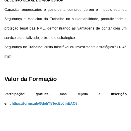
OBJETIVO GERAL DO WORKSHOP
Capacitar empresários e gestores a compreenderem o impacto real da
Segurança e Medicina do Trabalho na sustentabilidade, produtividade e
proteção legal das PME, demonstrando as vantagens de contar com um
serviço especializado, próximo e estratégico.
Segurança no Trabalho: custo inevitável ou investimento estratégico? (+/-45
min)
Valor da Formação
Participação:
gratuita,
mas sujeita a
inscrição
em:
https://forms.gle/6dphY5TecEoJmEAQ9