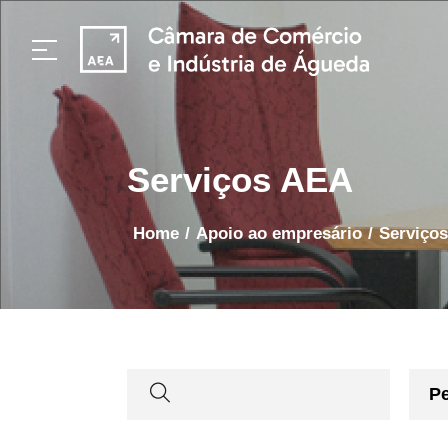
Serviços AEA
home
/
apoio ao empresário
/
Serviço
P