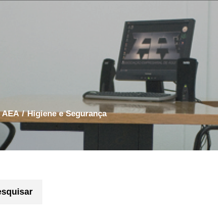
s AEA
/
Higiene e Segurança
esquisar