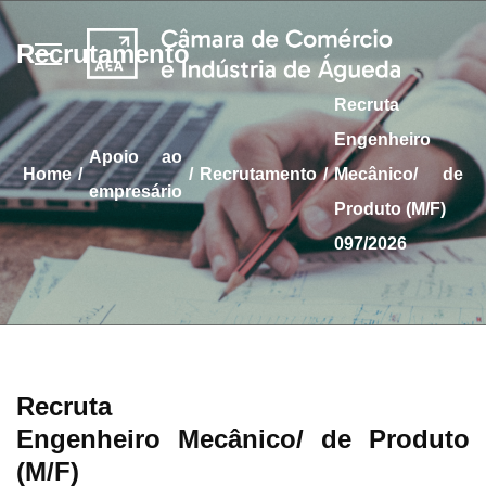
Recrutamento
Recruta
Engenheiro
apoio ao
/
/
/
home
Recrutamento
Mecânico/ de
empresário
Produto (M/F)
097/2026
Recruta
Engenheiro Mecânico/ de Produto
(M/F)