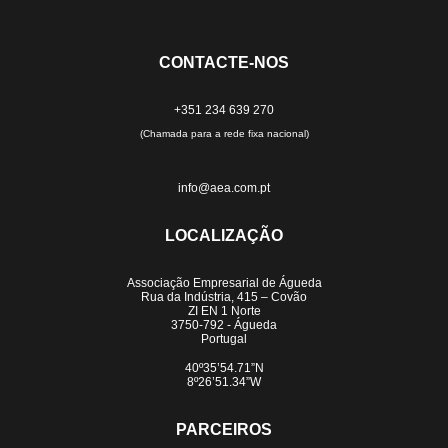
CONTACTE-NOS
+351 234 639 270
(Chamada para a rede fixa nacional)
info@aea.com.pt
LOCALIZAÇÃO
Associação Empresarial de Águeda
Rua da Indústria, 415 – Covão
ZI EN 1 Norte
3750-792 - Águeda
Portugal
40º35’54.71”N
8º26’51.34”W
PARCEIROS