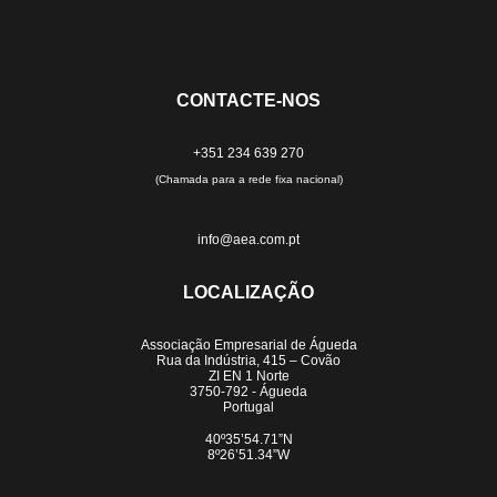
CONTACTE-NOS
+351 234 639 270
(Chamada para a rede fixa nacional)
info@aea.com.pt
LOCALIZAÇÃO
Associação Empresarial de Águeda
Rua da Indústria, 415 – Covão
ZI EN 1 Norte
3750-792 - Águeda
Portugal
40º35’54.71”N
8º26’51.34”W