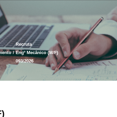
Recruta
amento
/
Engº Mecânico (M/F)
093/2026
F)