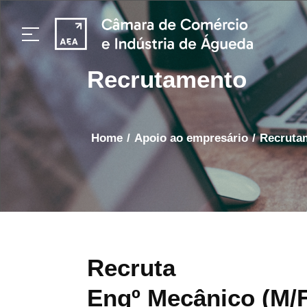
Recrutamento
home
/
apoio ao empresário
/
Recrut
Recruta
Engº Mecânico (M/