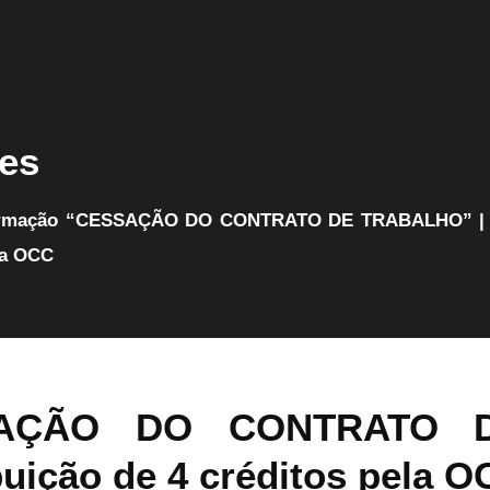
es
la OCC
SAÇÃO DO CONTRATO 
uição de 4 créditos pela O