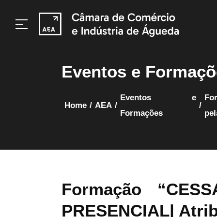
Eventos e Formaçõ
Eventos e
Formação “CESSAÇÃO DO CONTRATO DE TRABALHO” | PRESENCIAL| Atribuição de 4 créditos
home
/
AEA
/
/
Formações
pe
Formação “CES
PRESENCIAL| Atrib