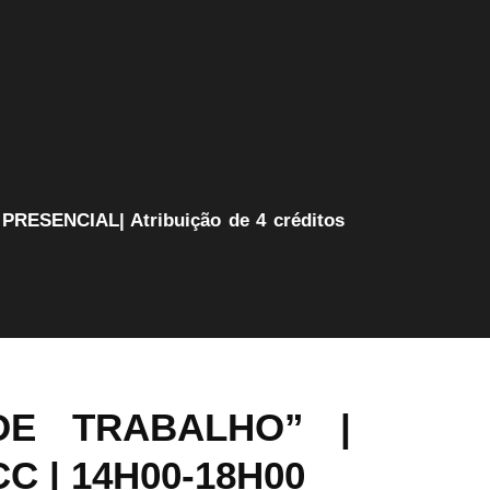
DE TRABALHO” |
CC
| 14H00-18H00