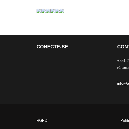
CONECTE-SE
CON
+351 2
(Chamada
info@a
RGPD
Polít