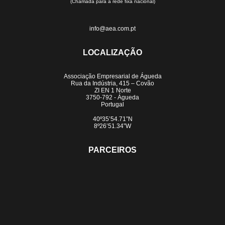
(Chamada para a rede fixa nacional)
info@aea.com.pt
LOCALIZAÇÃO
Associação Empresarial de Águeda
Rua da Indústria, 415 – Covão
ZI EN 1 Norte
3750-792 - Águeda
Portugal
40º35’54.71”N
8º26’51.34”W
PARCEIROS