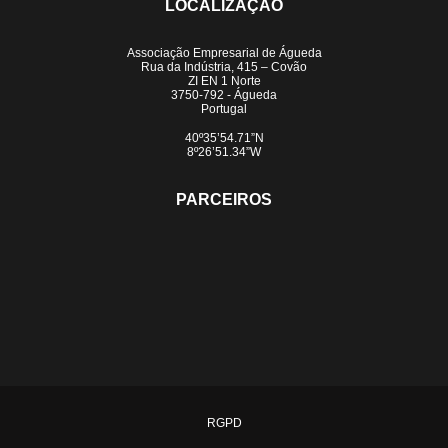
LOCALIZAÇÃO
Associação Empresarial de Águeda
Rua da Indústria, 415 – Covão
ZI EN 1 Norte
3750-792 - Águeda
Portugal
40º35’54.71”N
8º26’51.34”W
PARCEIROS
RGPD