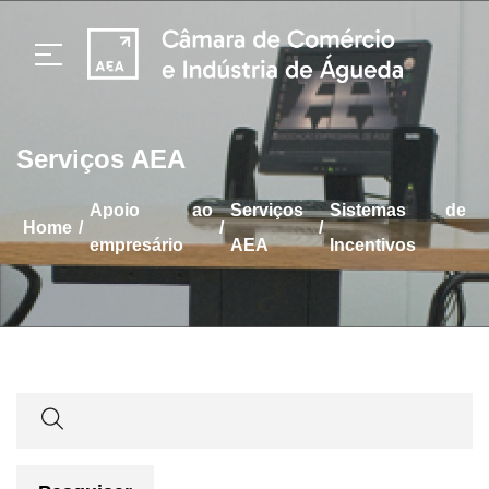
Serviços AEA
apoio ao
Serviços
Sistemas de
/
/
/
home
empresário
AEA
Incentivos