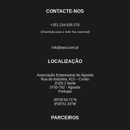
CONTACTE-NOS
+351 234 639 270
(Chamada para a rede fixa nacional)
info@aea.com.pt
LOCALIZAÇÃO
Associação Empresarial de Águeda
Rua da Indústria, 415 – Covão
ZI EN 1 Norte
3750-792 - Águeda
Portugal
40º35’54.71”N
8º26’51.34”W
PARCEIROS