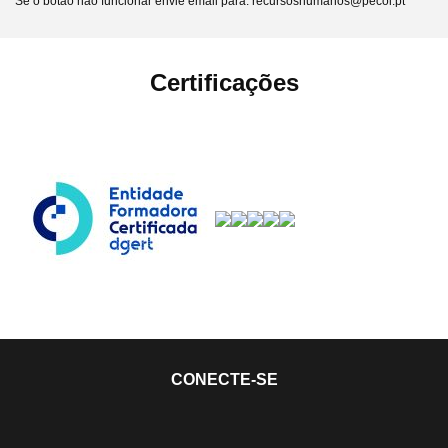
Se o botão não funcionar envie email para: recursoshumanos@pecol.pt
Certificações
CONECTE-SE