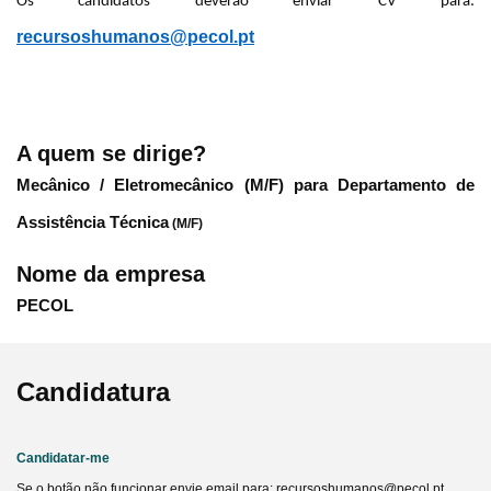
Os candidatos deverão enviar CV para:
recursoshumanos@pecol.pt
A quem se dirige?
Mecânico / Eletromecânico (M/F) para Departamento de
Assistência Técnica
(M/F)
Nome da empresa
PECOL
Candidatura
Candidatar-me
Se o botão não funcionar envie email para: recursoshumanos@pecol.pt