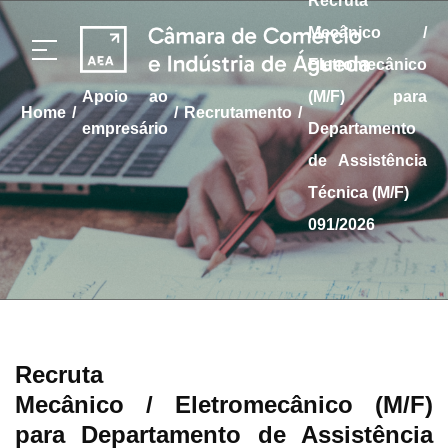
Recruta
Mecânico /
Eletromecânico
apoio ao
(M/F) para
/
/
/
home
Recrutamento
empresário
Departamento
de Assistência
Técnica (M/F)
091/2026
Recruta
Mecânico / Eletromecânico (M/F)
para Departamento de Assistência