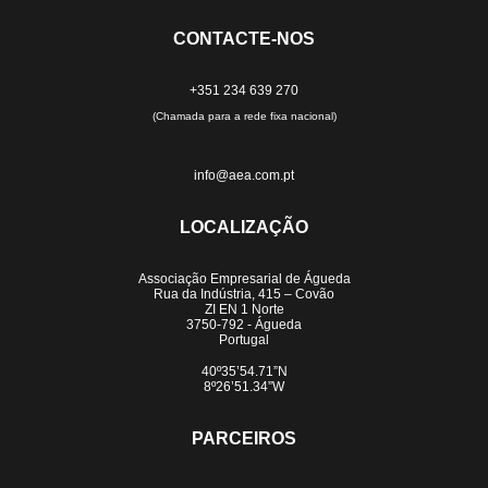
CONTACTE-NOS
+351 234 639 270
(Chamada para a rede fixa nacional)
info@aea.com.pt
LOCALIZAÇÃO
Associação Empresarial de Águeda
Rua da Indústria, 415 – Covão
ZI EN 1 Norte
3750-792 - Águeda
Portugal
40º35’54.71”N
8º26’51.34”W
PARCEIROS