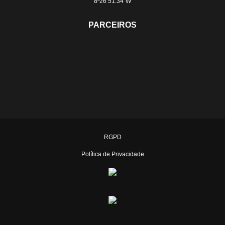
8º26’51.34”W
PARCEIROS
RGPD
Política de Privacidade