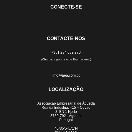
CONECTE-SE
CONTACTE-NOS
+351 234 639 270
(Chamada para a rede fixa nacional)
info@aea.com.pt
LOCALIZAÇÃO
Associação Empresarial de Águeda
Rua da Indústria, 415 – Covão
ZI EN 1 Norte
3750-792 - Águeda
Portugal
40º35’54.71”N