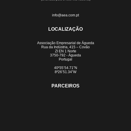
info@aea.com.pt
LOCALIZAÇÃO
Associação Empresarial de Águeda
Rua da Indústria, 415 – Covão
ZI EN 1 Norte
3750-792 - Águeda
Portugal
40º35’54.71”N
8º26’51.34”W
PARCEIROS