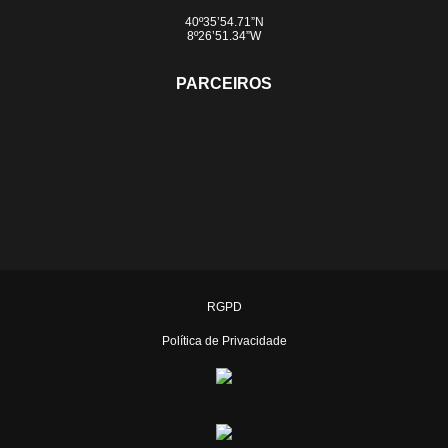
40º35’54.71”N
8º26’51.34”W
PARCEIROS
RGPD
Política de Privacidade