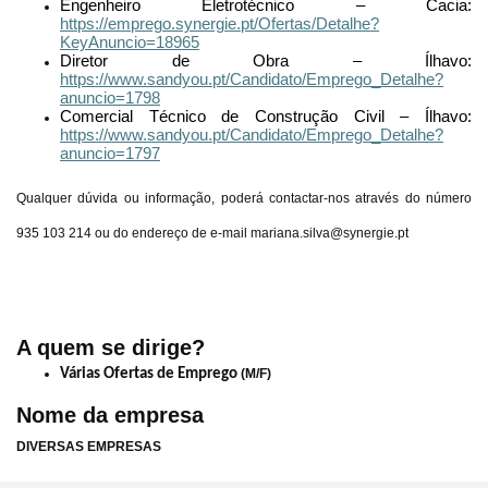
Engenheiro Eletrotécnico – Cacia:
https://emprego.synergie.pt/Ofertas/Detalhe?
KeyAnuncio=18965
Diretor de Obra – Ílhavo:
https://www.sandyou.pt/Candidato/Emprego_Detalhe?
anuncio=1798
Comercial Técnico de Construção Civil – Ílhavo:
https://www.sandyou.pt/Candidato/Emprego_Detalhe?
anuncio=1797
Qualquer dúvida ou informação, poderá contactar-nos através do número
935 103 214 ou do endereço de e-mail mariana.silva@synergie.pt
A quem se dirige?
Várias Ofertas de Emprego
(M/F)
Nome da empresa
DIVERSAS EMPRESAS