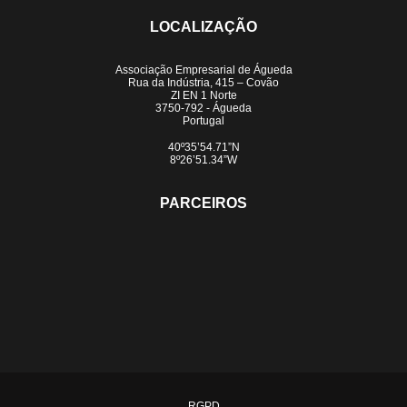
LOCALIZAÇÃO
Associação Empresarial de Águeda
Rua da Indústria, 415 – Covão
ZI EN 1 Norte
3750-792 - Águeda
Portugal
40º35’54.71”N
8º26’51.34”W
PARCEIROS
RGPD