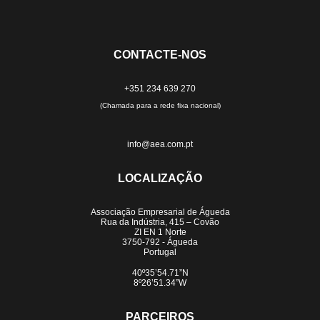
CONTACTE-NOS
+351 234 639 270
(Chamada para a rede fixa nacional)
info@aea.com.pt
LOCALIZAÇÃO
Associação Empresarial de Águeda
Rua da Indústria, 415 – Covão
ZI EN 1 Norte
3750-792 - Águeda
Portugal
40º35’54.71”N
8º26’51.34”W
PARCEIROS