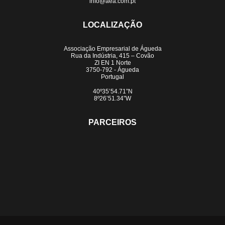
info@aea.com.pt
LOCALIZAÇÃO
Associação Empresarial de Águeda
Rua da Indústria, 415 – Covão
ZI EN 1 Norte
3750-792 - Águeda
Portugal
40º35’54.71”N
8º26’51.34”W
PARCEIROS