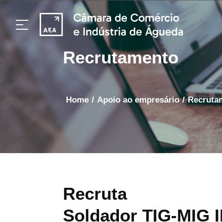
Recrutamento
home
/
apoio ao empresário
/
Recrut
Recruta
Soldador TIG-MIG 