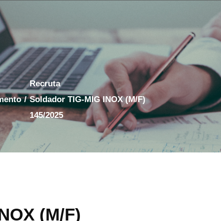
Recruta
amento
/
Soldador TIG-MIG INOX (M/F)
145/2025
INOX (M/F)