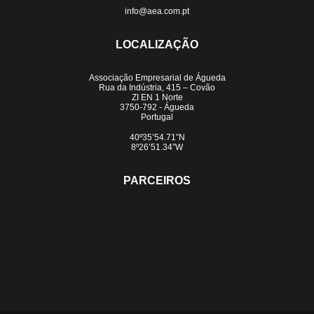
info@aea.com.pt
LOCALIZAÇÃO
Associação Empresarial de Águeda
Rua da Indústria, 415 – Covão
ZI EN 1 Norte
3750-792 - Águeda
Portugal
40º35’54.71”N
8º26’51.34”W
PARCEIROS