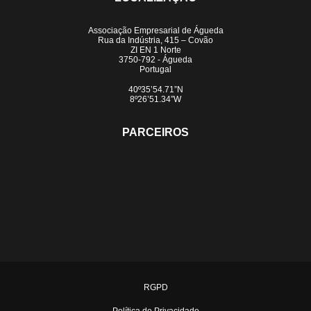
Associação Empresarial de Águeda
Rua da Indústria, 415 – Covão
ZI EN 1 Norte
3750-792 - Águeda
Portugal
40º35’54.71”N
8º26’51.34”W
PARCEIROS
RGPD