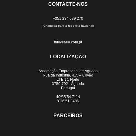
CONTACTE-NOS
+351 234 639 270
(Chamada para a rede fixa nacional)
info@aea.com.pt
LOCALIZAÇÃO
Associação Empresarial de Águeda
Rua da Indústria, 415 – Covão
ZI EN 1 Norte
3750-792 - Águeda
Portugal
40º35’54.71”N
8º26’51.34”W
PARCEIROS