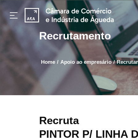
Recrutamento
home
/
apoio ao empresário
/
Recrut
Recruta
PINTOR P/ LINHA D