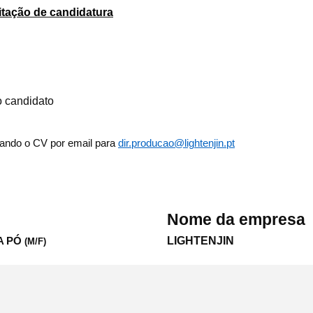
itação de candidatura
o candidato
iando o CV por email para
dir.producao@lightenjin.pt
Nome da empresa
LIGHTENJIN
A PÓ
(M/F)