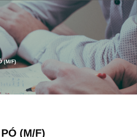
 (M/F)
PÓ (M/F)