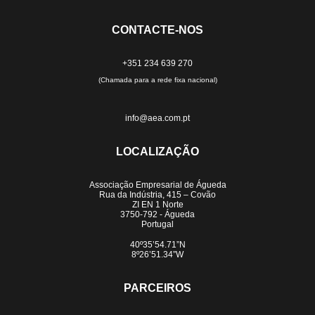
CONTACTE-NOS
+351 234 639 270
(Chamada para a rede fixa nacional)
info@aea.com.pt
LOCALIZAÇÃO
Associação Empresarial de Águeda
Rua da Indústria, 415 – Covão
ZI EN 1 Norte
3750-792 - Águeda
Portugal
40º35’54.71”N
8º26’51.34”W
PARCEIROS