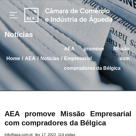
Notícias
AEA promove Missão
/
/
/
home
AEA
Noticías
Empresarial com
compradores da Bélgica
AEA promove Missão Empresarial
com compradores da Bélgica
info@aea.com.pt . fev. 17, 2022. 114 visitas