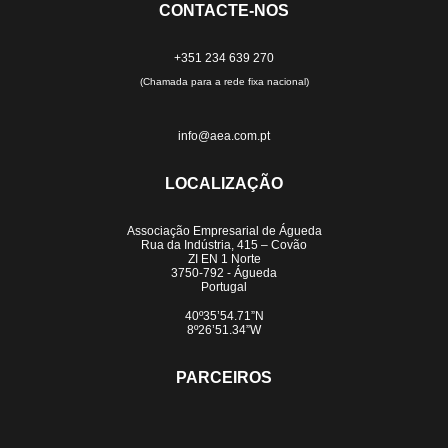
CONTACTE-NOS
+351 234 639 270
(Chamada para a rede fixa nacional)
info@aea.com.pt
LOCALIZAÇÃO
Associação Empresarial de Águeda
Rua da Indústria, 415 – Covão
ZI EN 1 Norte
3750-792 - Águeda
Portugal
40º35’54.71”N
8º26’51.34”W
PARCEIROS