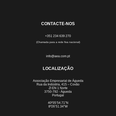
CONTACTE-NOS
+351 234 639 270
(Chamada para a rede fixa nacional)
info@aea.com.pt
LOCALIZAÇÃO
Associação Empresarial de Águeda
Rua da Indústria, 415 – Covão
ZI EN 1 Norte
3750-792 - Águeda
Portugal
40º35’54.71”N
8º26’51.34”W