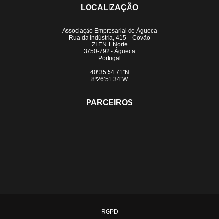
LOCALIZAÇÃO
Associação Empresarial de Águeda
Rua da Indústria, 415 – Covão
ZI EN 1 Norte
3750-792 - Águeda
Portugal
40º35’54.71”N
8º26’51.34”W
PARCEIROS
RGPD