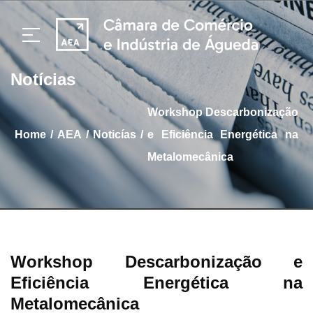
Notícias
Workshop Descarbonização
/
/
/
home
AEA
Noticías
e Eficiência Energética na
Metalomecânica
Workshop Descarbonização e
Eficiência Energética na
Metalomecânica