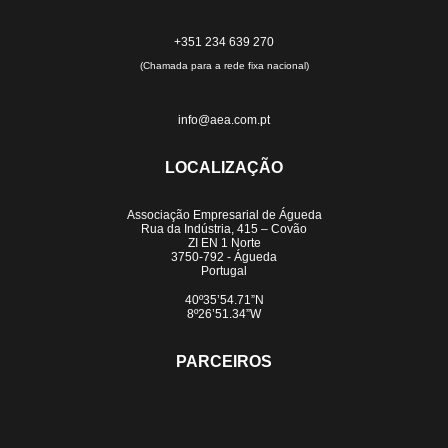
+351 234 639 270
(Chamada para a rede fixa nacional)
info@aea.com.pt
LOCALIZAÇÃO
Associação Empresarial de Águeda
Rua da Indústria, 415 – Covão
ZI EN 1 Norte
3750-792 - Águeda
Portugal
40º35’54.71”N
8º26’51.34”W
PARCEIROS