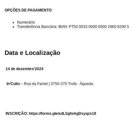
OPÇÕES DE PAGAMENTO
:
Numerário
Transferência Bancária: IBAN: PT50 0033 0000 0000 2960 8290 5
Data e Localização
14 de dezembro'2024
In’Culto
– Rua da Famel | 3750-370 Trofa - Águeda.
INSCRIÇÃO:
https://forms.gle/xdLSghvkgDsyqzs18