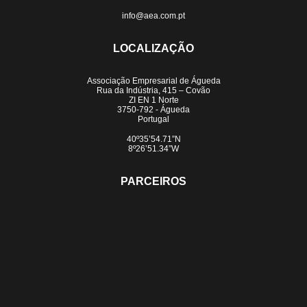
info@aea.com.pt
LOCALIZAÇÃO
Associação Empresarial de Águeda
Rua da Indústria, 415 – Covão
ZI EN 1 Norte
3750-792 - Águeda
Portugal
40º35’54.71”N
8º26’51.34”W
PARCEIROS